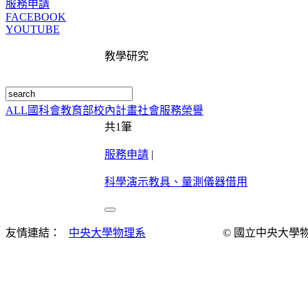
服務申請
FACEBOOK
YOUTUBE
教學研究
ALL
國科會
教育部
校內計畫
社會服務
榮譽
共
1
筆
服務申請
|
科學演示教具、量測儀器借用
友情連結：
中央大學物理系
© 國立中央大學物理演示實驗室 Al