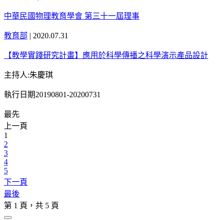
中華民國物理教育學會 第三十一屆理事
教育部
|
2020.07.31
【教學實踐研究計畫】應用於科學傳播之科學演示產品設計
主持人:朱慶琪
執行日期20190801-20200731
最先
上一頁
1
2
3
4
5
下一頁
最後
第 1 頁，共 5 頁