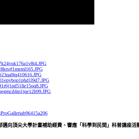
igProGalleriab96415a206
部邁向頂尖大學計畫補助經費、響應「科學到民間」科普講座活